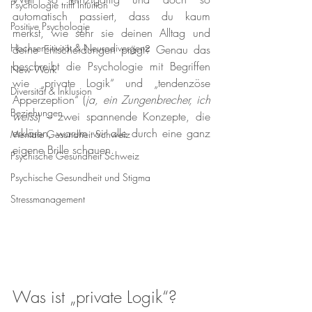
Psychologie trifft Intuition
automatisch passiert, dass du kaum 
Positive Psychologie
merkst, wie sehr sie deinen Alltag und 
Hochsensitivität & Neurodivergenz
deine Entscheidungen prägt? Genau das 
beschreibt die Psychologie mit Begriffen 
New Work
wie „private Logik“ und „tendenzöse 
Diversität & Inklusion
Apperzeption“ (
ja, ein Zungenbrecher, ich 
Beziehungen
weiss
) – zwei spannende Konzepte, die 
erklären, warum wir alle durch eine ganz 
Mentale Gesundheit Schweiz
eigene Brille schauen.
Psychische Gesundheit Schweiz
Psychische Gesundheit und Stigma
Stressmanagement
Was ist „private Logik“?