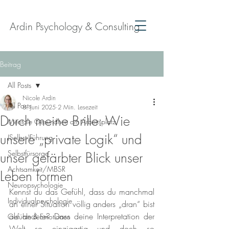
Ardin Psychology & Consulting
Beitrag
All Posts
Nicole Ardin
All Posts
8. Juni 2025
2 Min. Lesezeit
Durch meine Brille: Wie
Mentale Gesundheit am Arbeitsplatz
unsere „private Logik“ und
(Selbst-)Führung
Selbstfürsorge
unser gefärbter Blick unser
Achtsamkeit/MBSR
Leben formen
Neuropsychologie
Kennst du das Gefühl, dass du manchmal 
Individualpsychologie
an einer Situation völlig anders „dran“ bist 
als andere? Dass deine Interpretation der 
Gefühle & Emotionen
Welt so einzigartig und doch so 