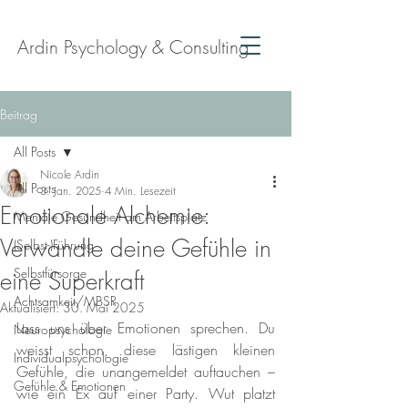
Ardin Psychology & Consulting
Beitrag
All Posts
Nicole Ardin
All Posts
3. Jan. 2025
4 Min. Lesezeit
Emotionale Alchemie:
Mentale Gesundheit am Arbeitsplatz
Verwandle deine Gefühle in
(Selbst-)Führung
Selbstfürsorge
eine Superkraft
Achtsamkeit/MBSR
Aktualisiert:
30. Mai 2025
Lass uns über Emotionen sprechen. Du 
Neuropsychologie
weisst schon, diese lästigen kleinen 
Individualpsychologie
Gefühle, die unangemeldet auftauchen – 
Gefühle & Emotionen
wie ein Ex auf einer Party. Wut platzt 