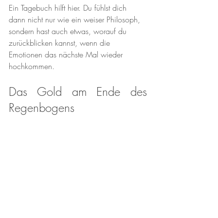
Ein Tagebuch hilft hier. Du fühlst dich 
dann nicht nur wie ein weiser Philosoph, 
sondern hast auch etwas, worauf du 
zurückblicken kannst, wenn die 
Emotionen das nächste Mal wieder 
hochkommen.
Das Gold am Ende des 
Regenbogens
Bei der emotionalen Alchemie geht es 
nicht darum, Ihr Leben in eine ständige 
Parade des Glücks zu verwandeln (
so 
schön das auch klingt
). Es geht darum, zu 
lernen, mit den Schlägen umzugehen, 
einen Sinn im Chaos zu finden und dabei 
vielleicht sogar über sich selbst zu lachen.