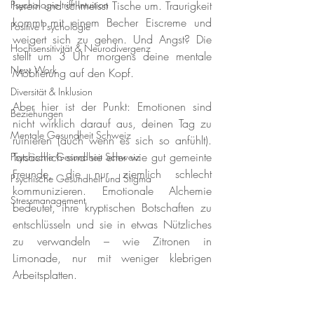
Psychologie trifft Intuition
herein und schmeisst Tische um. Traurigkeit 
kommt mit einem Becher Eiscreme und 
Positive Psychologie
weigert sich zu gehen. Und Angst? Die 
Hochsensitivität & Neurodivergenz
stellt um 3 Uhr morgens deine mentale 
New Work
Möblierung auf den Kopf.
Diversität & Inklusion
Aber hier ist der Punkt: Emotionen sind 
Beziehungen
nicht wirklich darauf aus, deinen Tag zu 
Mentale Gesundheit Schweiz
ruinieren (auch wenn es sich so anfühlt). 
Tatsächlich sind sie eher wie gut gemeinte 
Psychische Gesundheit Schweiz
Freunde, die nur ziemlich schlecht 
Psychische Gesundheit und Stigma
kommunizieren. Emotionale Alchemie 
Stressmanagement
bedeutet, ihre kryptischen Botschaften zu 
entschlüsseln und sie in etwas Nützliches 
zu verwandeln – wie Zitronen in 
Limonade, nur mit weniger klebrigen 
Arbeitsplatten.