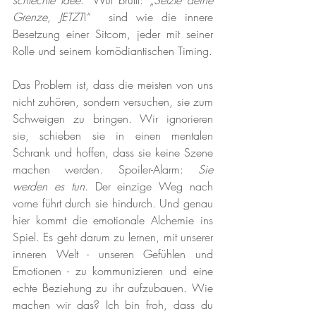
schlechte Idee
." Wut brüllt: „
Setzte deine 
Grenze, JETZT
!“  sind wie die innere 
Besetzung einer Sitcom, jeder mit seiner 
Rolle und seinem komödiantischen Timing.
Das Problem ist, dass die meisten von uns 
nicht zuhören, sondern versuchen, sie zum 
Schweigen zu bringen. Wir ignorieren 
sie, schieben sie in einen mentalen 
Schrank und hoffen, dass sie keine Szene 
machen werden. Spoiler-Alarm: 
Sie 
werden es tun
. Der einzige Weg nach 
vorne führt durch sie hindurch. Und genau 
hier kommt die emotionale Alchemie ins 
Spiel. Es geht darum zu lernen, mit unserer 
inneren Welt - unseren Gefühlen und 
Emotionen - zu kommunizieren und eine 
echte Beziehung zu ihr aufzubauen. Wie 
machen wir das? Ich bin froh, dass du 