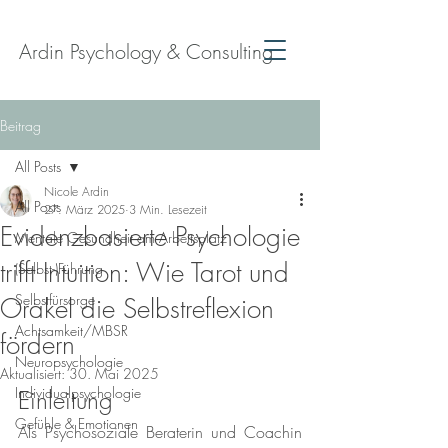
Ardin Psychology & Consulting
Beitrag
All Posts
Nicole Ardin
All Posts
27. März 2025
3 Min. Lesezeit
Evidenzbasierte Psychologie
Mentale Gesundheit am Arbeitsplatz
trifft Intuition: Wie Tarot und
(Selbst-)Führung
Selbstfürsorge
Orakel die Selbstreflexion
Achtsamkeit/MBSR
fördern
Neuropsychologie
Aktualisiert:
30. Mai 2025
Individualpsychologie
Einleitung
Gefühle & Emotionen
Als Psychosoziale Beraterin und Coachin 