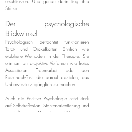
erschliessen. Und genau darin liegt ihre 
Stärke.
Der psychologische 
Blickwinkel
Psychologisch betrachtet funktionieren 
Tarot- und Orakelkarten ähnlich wie 
etablierte Methoden in der Therapie. Sie 
erinnern an projektive Verfahren wie freies 
Assoziieren, Traumarbeit oder den 
Rorschach-Test, die darauf abzielen, das 
Unbewusste zugänglich zu machen.
Auch die Positive Psychologie setzt stark 
auf Selbstreflexion, Stärkenorientierung und 
persönliches Wachstum. Wenn ein 
intuitives Tool dabei hilft, eine neue 
Perspektive einzunehmen, eine Blockade 