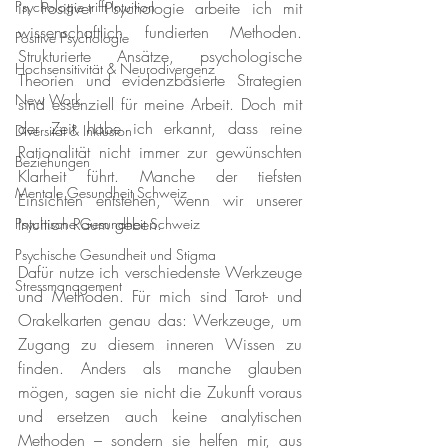
Psychologie trifft Intuition
in Positiver Psychologie arbeite ich mit 
wissenschaftlich fundierten Methoden. 
Positive Psychologie
Strukturierte Ansätze, psychologische 
Hochsensitivität & Neurodivergenz
Theorien und evidenzbasierte Strategien 
New Work
sind essenziell für meine Arbeit. Doch mit 
der Zeit habe ich erkannt, dass reine 
Diversität & Inklusion
Rationalität nicht immer zur gewünschten 
Beziehungen
Klarheit führt. Manche der tiefsten 
Mentale Gesundheit Schweiz
Einsichten entstehen, wenn wir unserer 
Intuition Raum geben.
Psychische Gesundheit Schweiz
Psychische Gesundheit und Stigma
Dafür nutze ich verschiedenste Werkzeuge 
Stressmanagement
und Methoden. Für mich sind Tarot- und 
Orakelkarten genau das: Werkzeuge, um 
Zugang zu diesem inneren Wissen zu 
finden. Anders als manche glauben 
mögen, sagen sie nicht die Zukunft voraus 
und ersetzen auch keine analytischen 
Methoden – sondern sie helfen mir, aus 