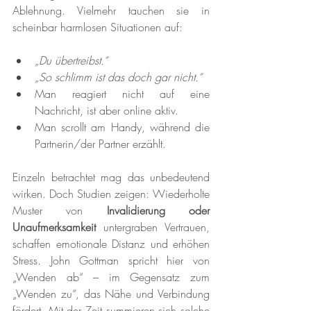
Ablehnung. Vielmehr tauchen sie in 
scheinbar harmlosen Situationen auf:
„Du übertreibst.“
„So schlimm ist das doch gar nicht.“
Man reagiert nicht auf eine 
Nachricht, ist aber online aktiv.
Man scrollt am Handy, während die 
Partnerin/der Partner erzählt.
Einzeln betrachtet mag das unbedeutend 
wirken. Doch Studien zeigen: Wiederholte 
Muster von 
Invalidierung oder 
Unaufmerksamkeit
 untergraben Vertrauen, 
schaffen emotionale Distanz und erhöhen 
Stress. John Gottman spricht hier von 
„Wenden ab“ – im Gegensatz zum 
„Wenden zu“, das Nähe und Verbindung 
fördert. Mit der Zeit summieren sich solche 