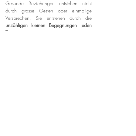
Gesunde Beziehungen entstehen nicht 
durch grosse Gesten oder einmalige 
Versprechen. Sie entstehen durch die 
unzähligen kleinen Begegnungen jeden 
Tag.
Micro Dismissals mögen unbedeutend 
wirken, doch über die Zeit erodieren sie 
Vertrauen. Die Lösung liegt in zwei 
Schritten:
Achtsame Kommunikation:
 präsent 
sein, zuhören, anerkennen.
Active Constructive 
Responding:
 kleine Momente bewusst 
als Chancen für Nähe nutzen.
Die Forschung zeigt eindeutig: Wer sich 
konsequent dem anderen zuwendet, stärkt 