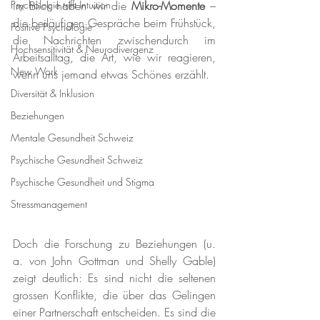
Psychologie trifft Intuition
im Blick haben wir die 
Mikro-Momente
 – 
die beiläufigen Gespräche beim Frühstück, 
Positive Psychologie
die Nachrichten zwischendurch im 
Hochsensitivität & Neurodivergenz
Arbeitsalltag, die Art, wie wir reagieren, 
New Work
wenn uns jemand etwas Schönes erzählt.
Diversität & Inklusion
Beziehungen
Mentale Gesundheit Schweiz
Psychische Gesundheit Schweiz
Psychische Gesundheit und Stigma
Stressmanagement
Doch die Forschung zu Beziehungen (u. 
a. von John Gottman und Shelly Gable) 
zeigt deutlich: Es sind nicht die seltenen 
grossen Konflikte, die über das Gelingen 
einer Partnerschaft entscheiden. Es sind die 