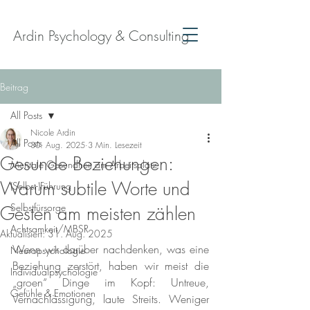
Ardin Psychology & Consulting
Beitrag
All Posts
Nicole Ardin
All Posts
30. Aug. 2025
3 Min. Lesezeit
Gesunde Beziehungen:
Mentale Gesundheit am Arbeitsplatz
Warum subtile Worte und
(Selbst-)Führung
Selbstfürsorge
Gesten am meisten zählen
Achtsamkeit/MBSR
Aktualisiert:
31. Aug. 2025
Wenn wir darüber nachdenken, was eine 
Neuropsychologie
Beziehung zerstört, haben wir meist die 
Individualpsychologie
„groen“ Dinge im Kopf: Untreue, 
Gefühle & Emotionen
Vernachlässigung, laute Streits. Weniger 