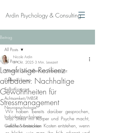
Ardin Psychology & Consulting
Beitrag
All Posts
Nicole Ardin
All Posts
3. Okt. 2025
3 Min. Lesezeit
Langfristige Resilienz
Mentale Gesundheit am Arbeitsplatz
aufbauen: Nachhaltige
(Selbst-)Führung
Selbstfürsorge
Gewohnheiten für
Achtsamkeit/MBSR
Stressmanagement
Neuropsychologie
Wir haben bereits darüber gesprochen, 
Individualpsychologie
was Stress mit Körper und Psyche macht, 
welche versteckten Kosten entstehen, wenn 
Gefühle & Emotionen
er bleibt, wie man ihn früh erkennt und 