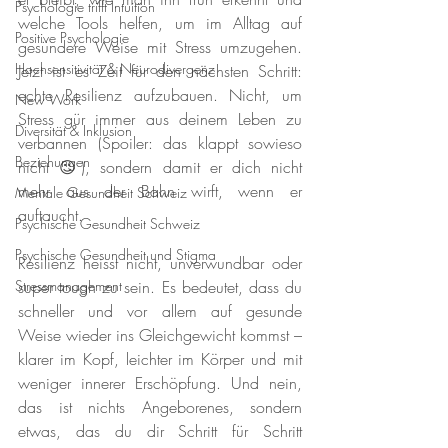
Psychologie trifft Intuition
welche Tools helfen, um im Alltag auf 
Positive Psychologie
gesündere Weise mit Stress umzugehen. 
Hochsensitivität & Neurodivergenz
Jetzt ist es Zeit für den nächsten Schritt: 
echte Resilienz aufzubauen. Nicht, um 
New Work
Stress gür immer aus deinem Leben zu 
Diversität & Inklusion
verbannen (Spoiler: das klappt sowieso 
Beziehungen
nicht 😉), sondern damit er dich nicht 
mehr aus der Bahn wirft, wenn er 
Mentale Gesundheit Schweiz
auftaucht. 
Psychische Gesundheit Schweiz
Psychische Gesundheit und Stigma
Resilienz heisst nicht, unverwundbar oder 
Stressmanagement
super tough zu sein. Es bedeutet, dass du 
schneller und vor allem auf gesunde 
Weise wieder ins Gleichgewicht kommst – 
klarer im Kopf, leichter im Körper und mit 
weniger innerer Erschöpfung. Und nein, 
das ist nichts Angeborenes, sondern 
etwas, das du dir Schritt für Schritt 