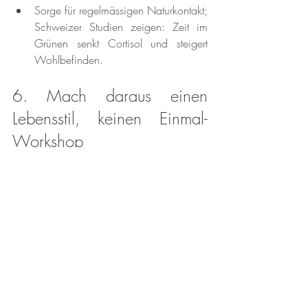
Sorge für regelmässigen Naturkontakt; 
Schweizer Studien zeigen: Zeit im 
Grünen senkt Cortisol und steigert 
Wohlbefinden.
6. Mach daraus einen 
Lebensstil, keinen Einmal-
Workshop
Resilienz entsteht nicht an einem 
Wochenende-Retreat – sie ist die Summe 
kleiner, bewusster Gewohnheiten, die sich 
über die Zeit stapeln. Ziel ist nicht, Stress 
zu eliminieren, sondern Körper und Geist 
anpassungsfähig, reaktionsfähig und 
erholungsfähig zu machen.
Wähle 2–3 Gewohnheiten, die für 