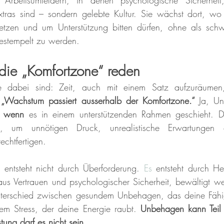
in Arbeitsumfeldern, in denen psychologische Sicherhei
xtras sind – sondern gelebte Kultur. Sie wächst dort, wo
tzen und um Unterstützung bitten dürfen, ohne als schw
estempelt zu werden.
 die „Komfortzone“ reden
dabei sind: Zeit, auch mit einem Satz aufzuräumen,
 
„Wachstum passiert ausserhalb der Komfortzone.“ 
Ja, U
 
wenn
 es in einem unterstützenden Rahmen geschieht. D
t, um unnötigen Druck, unrealistische Erwartungen o
echtfertigen.
entsteht nicht durch Überforderung.
Es
 entsteht durch He
us Vertrauen und psychologischer Sicherheit, bewältigt w
nterschied zwischen gesundem Unbehagen, das deine Fähi
em Stress, der deine Energie raubt. 
Unbehagen kann Teil 
tung darf es nicht sein.