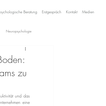
Psychologische Beratung
Erstgespräch
Kontakt
Medien
Neuropsychologie
ochsensitivität & Neurodivergenz
 Boden:
eams zu
sundheit Schweiz
ktivität und das 
ternehmen eine 