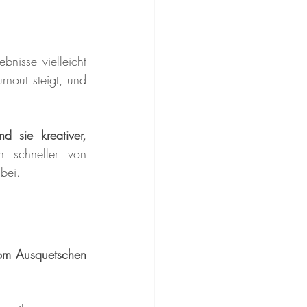
g
nisse vielleicht 
rnout steigt, und 
 sie kreativer, 
h schneller von 
bei.
m Ausquetschen 