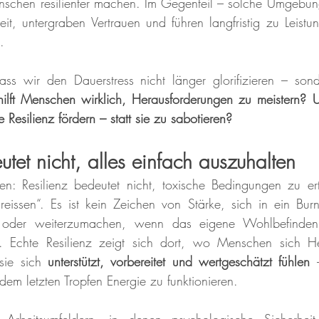
nschen resilienter machen. Im Gegenteil – solche Umgebun
t, untergraben Vertrauen und führen langfristig zu Leistu
.
ass wir den Dauerstress nicht länger glorifizieren – sond
lft Menschen wirklich, Herausforderungen zu meistern? U
e Resilienz fördern – statt sie zu sabotieren?
utet nicht, alles einfach auszuhalten
len: Resilienz bedeutet nicht, toxische Bedingungen zu er
issen“. Es ist kein Zeichen von Stärke, sich in ein Burn
oder weiterzumachen, wenn das eigene Wohlbefinden 
t. Echte Resilienz zeigt sich dort, wo Menschen sich He
sie sich
 unterstützt, vorbereitet und wertgeschätzt fühlen
 
em letzten Tropfen Energie zu funktionieren.