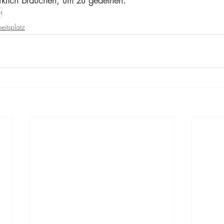
rklich brauchen, um zu gedeihen.
t
eitsplatz