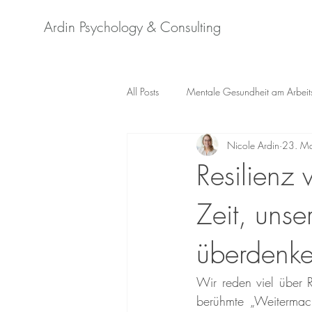
Ardin Psychology & Consulting
All Posts
Mentale Gesundheit am Arbeit
Nicole Ardin
23. M
Individualpsychologie
Gefühle &
Resilienz
Zeit, unse
New Work
Diversität & Inklusion
überdenk
Psychische Gesundheit und Stigma
Wir reden viel über R
berühmte „Weitermac