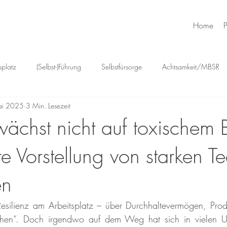
Home
splatz
(Selbst-)Führung
Selbstfürsorge
Achtsamkeit/MBSR
ai 2025
3 Min. Lesezeit
 Emotionen
Psychologie trifft Intuition
Positive Psychologie
H
 wächst nicht auf toxischem
re Vorstellung von starken T
Beziehungen
Mentale Gesundheit Schweiz
Psychische Ge
en
Stressmanagement
esilienz am Arbeitsplatz – über Durchhaltevermögen, Produ
hen“. Doch irgendwo auf dem Weg hat sich in vielen Un