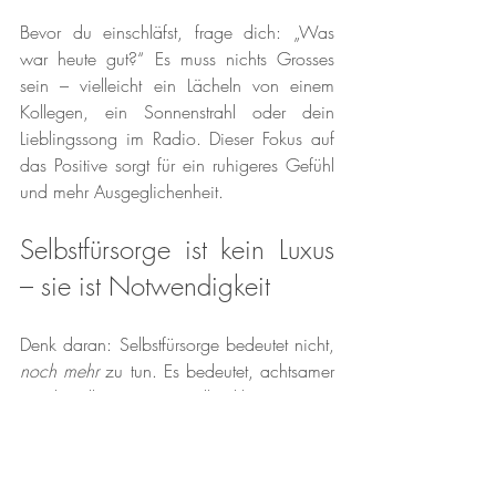
Bevor du einschläfst, frage dich: „Was 
war heute gut?“ Es muss nichts Grosses 
sein – vielleicht ein Lächeln von einem 
Kollegen, ein Sonnenstrahl oder dein 
Lieblingssong im Radio. Dieser Fokus auf 
das Positive sorgt für ein ruhigeres Gefühl 
und mehr Ausgeglichenheit.
Selbstfürsorge ist kein Luxus 
– sie ist Notwendigkeit
Denk daran: Selbstfürsorge bedeutet nicht, 
noch mehr
 zu tun. Es bedeutet, achtsamer 
mit dir selbst zu sein. Selbst kleine Pausen 
können große Veränderungen bewirken, 
wenn du sie regelmässig in deinen Alltag 
einbaust.