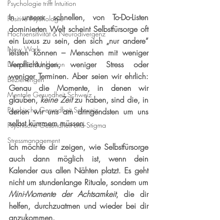
Psychologie trifft Intuition
In unserer schnellen, von To-Do-Listen 
Positive Psychologie
dominierten Welt scheint Selbstfürsorge oft 
Hochsensitivität & Neurodivergenz
ein Luxus zu sein, den sich „nur andere“ 
New Work
leisten können – Menschen mit weniger 
Verpflichtungen, weniger Stress oder 
Diversität & Inklusion
weniger Terminen. Aber seien wir ehrlich: 
Beziehungen
Genau die Momente, in denen wir 
Mentale Gesundheit Schweiz
glauben, 
keine Zeit
 zu haben, sind die, in 
Psychische Gesundheit Schweiz
denen wir uns am dringendsten um uns 
selbst kümmern müssen.
Psychische Gesundheit und Stigma
Stressmanagement
Ich möchte dir zeigen, wie Selbstfürsorge 
auch dann möglich ist, wenn dein 
Kalender aus allen Nähten platzt. Es geht 
nicht um stundenlange Rituale, sondern um 
Mini-Momente der Achtsamkeit
, die dir 
helfen, durchzuatmen und wieder bei dir 
anzukommen.