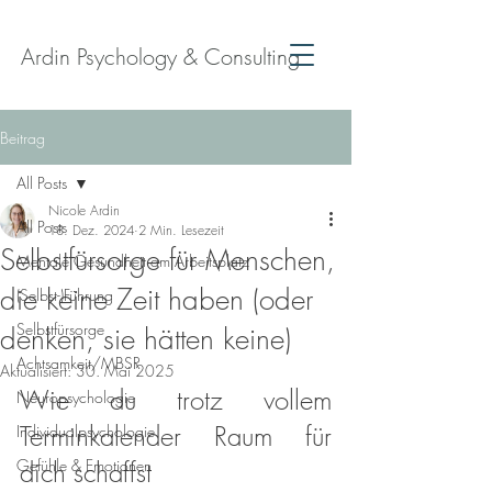
Ardin Psychology & Consulting
Beitrag
All Posts
Nicole Ardin
All Posts
18. Dez. 2024
2 Min. Lesezeit
Selbstfürsorge für Menschen,
Mentale Gesundheit am Arbeitsplatz
die keine Zeit haben (oder
(Selbst-)Führung
Selbstfürsorge
denken, sie hätten keine)
Achtsamkeit/MBSR
Aktualisiert:
30. Mai 2025
Wie du trotz vollem 
Neuropsychologie
Terminkalender Raum für 
Individualpsychologie
Gefühle & Emotionen
dich schaffst