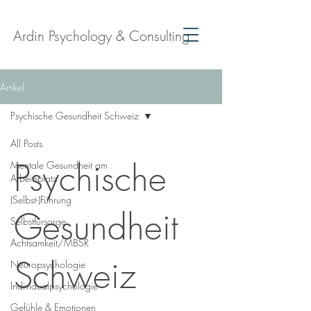
Ardin Psychology & Consulting
Artikel
Psychische Gesundheit Schweiz
All Posts
Psychische
Mentale Gesundheit am
Arbeitsplatz
(Selbst-)Führung
Gesundheit
Selbstfürsorge
Achtsamkeit/MBSR
Schweiz
Neuropsychologie
Individualpsychologie
Gefühle & Emotionen