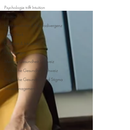
Psychologie trifft Intuition
Positive Psychologie
Hochsensitivität & Neurodivergenz
New Work
Diversität & Inklusion
Beziehungen
Mentale Gesundheit Schweiz
Psychische Gesundheit Schweiz
Psychische Gesundheit und Stigma
Stressmanagement