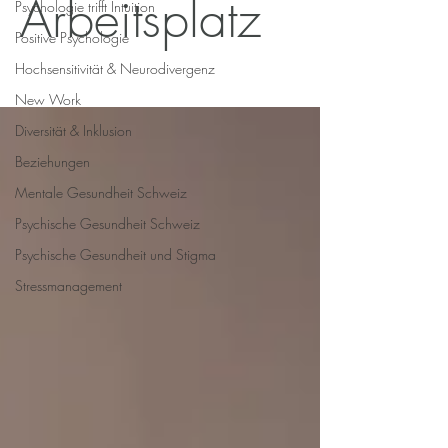
Arbeitsplatz
Psychologie trifft Intuition
Positive Psychologie
Hochsensitivität & Neurodivergenz
New Work
Diversität & Inklusion
Beziehungen
Mentale Gesundheit Schweiz
Psychische Gesundheit Schweiz
Psychische Gesundheit und Stigma
Stressmanagement