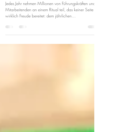
Arbeitsplatz neu denken
Jedes Jahr nehmen Millionen von Führungskräften und
Mitarbeitenden an einem Ritual teil, das keiner Seite
wirklich Freude bereitet: dem jährlichen
Mitarbeitergespräch. Trotz guter Absichten hinterlassen
diese Termine oft entmutigte oder gar defensive
Mitarbeitende und erschöpfte Führungskräfte. Die
statistische Realität (Kontext 2026) Aktuelle Studien
verdeutlichen, wie tief diese Unzufriedenheit sitzt: 95 %
der Führungskräfte sind mit dem Beurteilungssystem ihres
Unternehmen