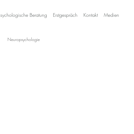
Psychologische Beratung
Erstgespräch
Kontakt
Medien
Neuropsychologie
ochsensitivität & Neurodivergenz
sundheit Schweiz