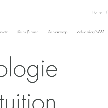
Home
splatz
(Selbst-)Führung
Selbstfürsorge
Achtsamkeit/MBSR
 Emotionen
Psychologie trifft Intuition
Positive Psychologie
H
ologie
Beziehungen
Mentale Gesundheit Schweiz
Psychische Ge
ntuition
Stressmanagement