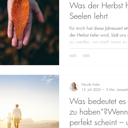
Was der Herbst 
Seelen lehrt
Für mich hat diese Jahreszeit 
der Herbst tiefer wird, lädt un
zu werden, uns nach innen z
Sie erinnert uns an Zyklen, Abs
die mit dem Loslassen einhergeh
Welt besonders intensiv wah
Intuitive, diejenigen, die tiefer
wie ein Zuhause an. Auch ich s
Nerv
Nicole Ardin
13. Juli 2025
5 Min. Lesezei
Was bedeutet es e
zu haben“?Wenn 
perfekt scheint –