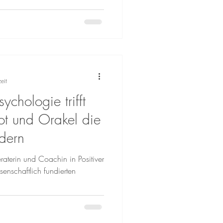
eit
ychologie trifft
rot und Orakel die
rdern
raterin und Coachin in Positiver
senschaftlich fundierten