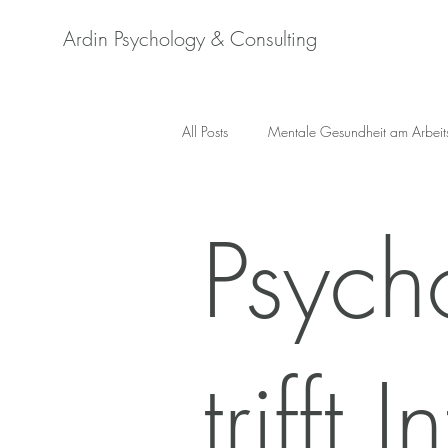
Ardin Psychology & Consulting
All Posts
Mentale Gesundheit am Arbeit
Individualpsychologie
Gefühle &
Psych
New Work
Diversität & Inklusion
trifft I
Psychische Gesundheit und Stigma