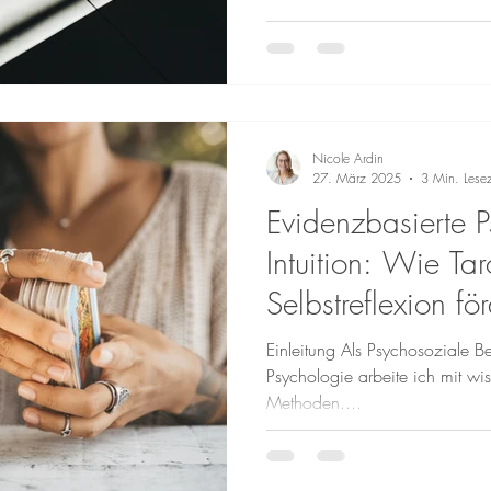
Nicole Ardin
27. März 2025
3 Min. Lesez
Evidenzbasierte Ps
Intuition: Wie Ta
Selbstreflexion fö
Einleitung Als Psychosoziale Be
Psychologie arbeite ich mit wis
Methoden....