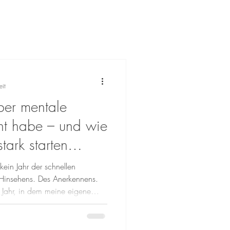
eit
er mentale
nt habe – und wie
ark starten
kein Jahr der schnellen
 Hinsehens. Des Anerkennens.
 Jahr, in dem meine eigene
 wieder eingeholt hat. Ich
hreiben, um eine
. Sondern um etwas anderes