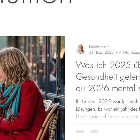
Nicole Ardin
31. Dez. 2025
4 Min. Lesez
Was ich 2025 üb
Gesundheit geler
du 2026 mental st
kannst
Ihr Lieben, 2025 war für mich 
Lösungen. Es war ein Jahr des
Und – ganz ehrlich – auch ein
mentale Gesundheit mich immer
möchte diesen Artikel nicht sc
Erfolgsgeschichte zu erzählen