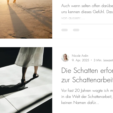
etwas falsch anfü
Auch wenn selten offen darübe
uns kennen dieses Gefühl. Das 
von aussen:...
Nicole Ardin
9. Apr. 2025
3 Min. Lesezei
Die Schatten erf
zur Schattenarbei
Vor fast 20 Jahren wagte ich m
in die Welt der Schattenarbei
keinen Namen dafür...