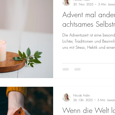
30. Nov. 2025
3 Min. Lesez
Advent mal anders
achtsames Selbstm
Die Adventszeit ist eine besond
Lichter, Traditionen und Besinnl
uns mit Stress, Hektik und ein
herausfordern. Gerade, aber ni
Personen , kann dies zu einer
werden. Zwischen Geschenkeli
sozialen Verpflichtungen bleib
Wesentliche: Zeit für uns selbs
Die Adventszeit kann
Nicole Ardin
26. Okt. 2025
3 Min. Leseze
Wenn die Welt l