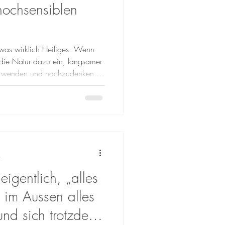
hochsensiblen
etwas wirklich Heiliges. Wenn
s die Natur dazu ein, langsamer
u wenden und nachzudenken.
chlüsse und die stille Weisheit,
t. Für viele von uns, die die
rnehmen — Empath:innen,
 fühlen — fühlt sich diese Zeit
elbst habe ein feinfühliges
t
igentlich, „alles
im Aussen alles
 und sich trotzdem