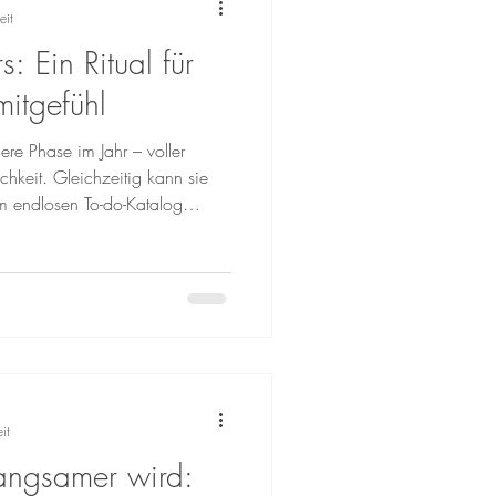
eit
: Ein Ritual für
itgefühl
ere Phase im Jahr – voller
ichkeit. Gleichzeitig kann sie
em endlosen To-do-Katalog
cht nur für Hochsensible
 echten Herausforderung
sten, Jahresabschlüssen und
t oft wenig Raum für das
t. Genau hier liegt die Chance:
it
angsamer wird: