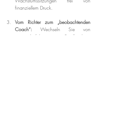
Wachstumssitzungen frei von 
finanziellem Druck.
Vom Richter zum „beobachtenden 
Coach“:
 Wechseln Sie von 
eigenschaftsbezogenem Feedback zu 
ko-kreativer Exploration
.
Statt:
 „Letzte Woche warst du 
unzuverlässig.“
Versuchen Sie:
 „Mir ist 
aufgefallen, dass es während 
der letzten Deadline ruhiger um 
dich wurde. Ich weiss, wie hart 
du arbeitest, aber das Team war 
dadurch unsicher. Was brauchst 
du vom Prozess, damit du 
fokussiert arbeiten kannst, ohne 
den Kontakt zur Gruppe zu 