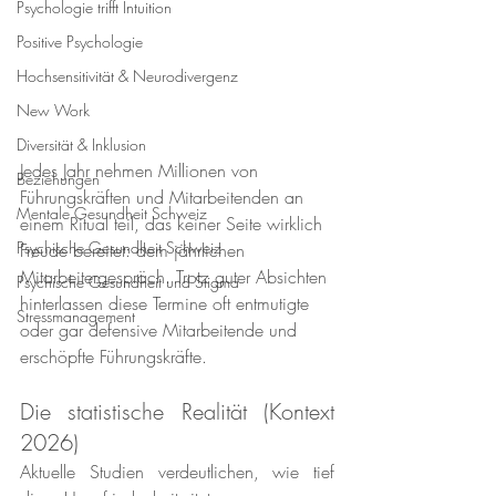
Psychologie trifft Intuition
Positive Psychologie
Hochsensitivität & Neurodivergenz
New Work
Diversität & Inklusion
Jedes Jahr nehmen Millionen von 
Beziehungen
Führungskräften und Mitarbeitenden an 
Mentale Gesundheit Schweiz
einem Ritual teil, das keiner Seite wirklich 
Psychische Gesundheit Schweiz
Freude bereitet: dem jährlichen 
Mitarbeitergespräch. Trotz guter Absichten 
Psychische Gesundheit und Stigma
hinterlassen diese Termine oft entmutigte 
Stressmanagement
oder gar defensive Mitarbeitende und 
erschöpfte Führungskräfte.
Die statistische Realität (Kontext 
2026)
Aktuelle Studien verdeutlichen, wie tief 