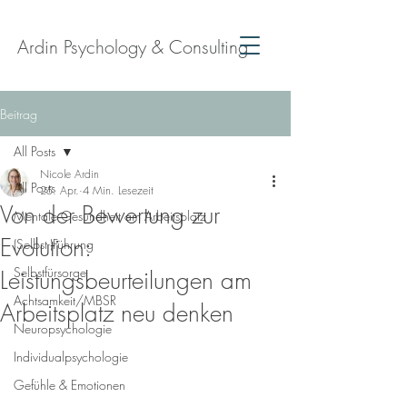
Ardin Psychology & Consulting
Beitrag
All Posts
Nicole Ardin
All Posts
25. Apr.
4 Min. Lesezeit
Von der Bewertung zur
Mentale Gesundheit am Arbeitsplatz
Evolution:
(Selbst-)Führung
Selbstfürsorge
Leistungsbeurteilungen am
Achtsamkeit/MBSR
Arbeitsplatz neu denken
Neuropsychologie
Individualpsychologie
Gefühle & Emotionen