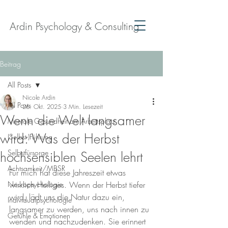
Ardin Psychology & Consulting
Beitrag
All Posts
Nicole Ardin
All Posts
26. Okt. 2025
3 Min. Lesezeit
Wenn die Welt langsamer
Mentale Gesundheit am Arbeitsplatz
wird: Was der Herbst
(Selbst-)Führung
Selbstfürsorge
hochsensiblen Seelen lehrt
Achtsamkeit/MBSR
Für mich hat diese Jahreszeit etwas 
Neuropsychologie
wirklich Heiliges. Wenn der Herbst tiefer 
wird, lädt uns die Natur dazu ein, 
Individualpsychologie
langsamer zu werden, uns nach innen zu 
Gefühle & Emotionen
wenden und nachzudenken. Sie erinnert 