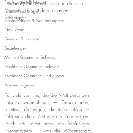
Psychologie trifft Intuition
uns an Zyklen, Abschlüsse und die stille 
Weisheit, die mit dem Loslassen 
Positive Psychologie
einhergeht.
Hochsensitivität & Neurodivergenz
New Work
Diversität & Inklusion
Beziehungen
Mentale Gesundheit Schweiz
Psychische Gesundheit Schweiz
Psychische Gesundheit und Stigma
Stressmanagement
Für viele von uns, die die Welt besonders 
intensiv wahrnehmen — Empath:innen, 
Intuitive, diejenigen, die tiefer fühlen — 
fühlt sich diese Zeit wie ein Zuhause an. 
Auch ich selbst habe ein feinfühliges 
Nervensystem — was die Wissenschaft 