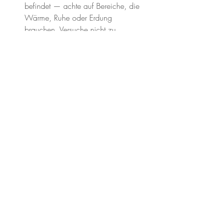
befindet — achte auf Bereiche, die 
Wärme, Ruhe oder Erdung 
brauchen. Versuche nicht zu 
bewerten, sondern einfach 
wahrzunehmen. Anerkenne jede 
Anspannung durch Überstimulation 
und lass sie wie Blätter fallen.
Atme im Rhythmus der 
Jahreszeit:
 Versuche langsames, 
bewusstes Atmen, das den 
langsameren Herbst-Rhythmus 
widerspiegelt. Sanft einatmen, 
vollständig ausatmen, und dabei 
vorstellen, loszulassen, was dir nicht 
mehr dient.
Saisonale Ritualpause:
 Geniesse ein 
warmes Getränk — Tee, Apfelwein 
oder Kakao — in Stille. Lass 
Aromen, Wärme und Duft dich im 