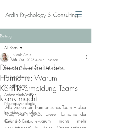
Ardin Psychology & Consulting
Beitrag
All Posts
Nicole Ardin
All Posts
18. Okt. 2025
4 Min. Lesezeit
Die dunkle Seite der
Mentale Gesundheit am Arbeitsplatz
Harmonie: Warum
(Selbst-)Führung
Selbstfürsorge
Konfliktvermeidung Teams
Achtsamkeit/MBSR
krank macht
Neuropsychologie
Alle wollen ein harmonisches Team – aber 
Individualpsychologie
was, wenn genau diese Harmonie der 
Grund ist, warum nichts mehr 
Gefühle & Emotionen
vorwärtsgeht? In vielen Organisationen 