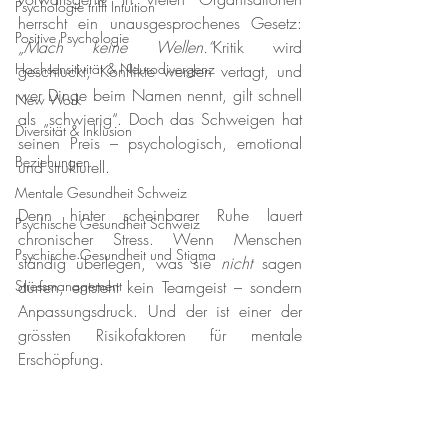
Psychologie trifft Intuition
herrscht ein unausgesprochenes Gesetz: 
Positive Psychologie
„Mach keine Wellen.“
Kritik wird 
Hochsensitivität & Neurodivergenz
geschluckt, Konflikte werden vertagt, und 
wer Dinge beim Namen nennt, gilt schnell 
New Work
als „schwierig“. Doch das Schweigen hat 
Diversität & Inklusion
seinen Preis – psychologisch, emotional 
Beziehungen
und strukturell.
Mentale Gesundheit Schweiz
Denn hinter scheinbarer Ruhe lauert 
Psychische Gesundheit Schweiz
chronischer Stress. Wenn Menschen 
Psychische Gesundheit und Stigma
ständig überlegen, was sie 
nicht
 sagen 
Stressmanagement
dürfen, entsteht kein Teamgeist – sondern 
Anpassungsdruck. Und der ist einer der 
grössten Risikofaktoren für mentale 
Erschöpfung.