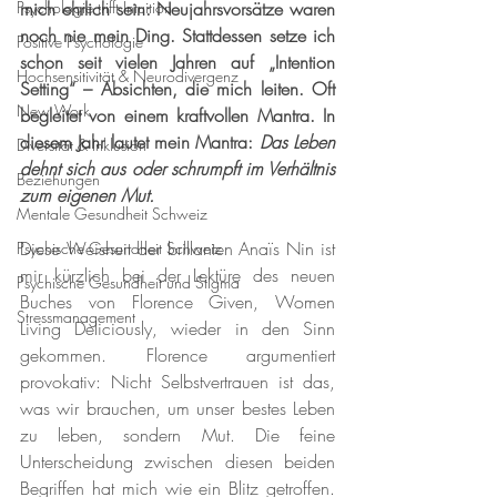
Psychologie trifft Intuition
mich ehrlich sein: Neujahrsvorsätze waren 
noch nie mein Ding. Stattdessen setze ich 
Positive Psychologie
schon seit vielen Jahren auf „Intention 
Hochsensitivität & Neurodivergenz
Setting“ – Absichten, die mich leiten. Oft 
New Work
begleitet von einem kraftvollen Mantra. In 
diesem Jahr lautet mein Mantra: 
Das Leben 
Diversität & Inklusion
dehnt sich aus oder schrumpft im Verhältnis 
Beziehungen
zum eigenen Mut.
Mentale Gesundheit Schweiz
Diese Weisheit der brillanten Anaïs Nin ist 
Psychische Gesundheit Schweiz
mir kürzlich bei der Lektüre des neuen 
Psychische Gesundheit und Stigma
Buches von Florence Given, Women 
Stressmanagement
Living Deliciously, wieder in den Sinn 
gekommen. Florence argumentiert 
provokativ: Nicht Selbstvertrauen ist das, 
was wir brauchen, um unser bestes Leben 
zu leben, sondern Mut. Die feine 
Unterscheidung zwischen diesen beiden 
Begriffen hat mich wie ein Blitz getroffen. 