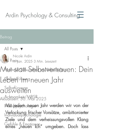
Ardin Psychology & Consulting
Beitrag
All Posts
Nicole Ardin
All Posts
1. Jan. 2025
3 Min. Lesezeit
Mut statt Selbstvertrauen: Dein
Mentale Gesundheit am Arbeitsplatz
Leben im neuen Jahr
(Selbst-)Führung
Selbstfürsorge
ausweiten
Achtsamkeit/MBSR
Aktualisiert:
30. Mai 2025
Mit jedem neuen Jahr werden wir von der 
Neuropsychologie
Verlockung frischer Vorsätze, ambitionierter 
Individualpsychologie
Ziele und dem verheissungsvollen Klang 
Gefühle & Emotionen
eines „neuen Ich“ umgeben. Doch lass 