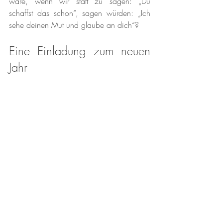
wäre, wenn wir statt zu sagen: „Du 
schaffst das schon“, sagen würden: „Ich 
sehe deinen Mut und glaube an dich“?
Eine Einladung zum neuen 
Jahr
So wie wir das Jahr 2025 begrüssen, 
sollten wir uns von der Vorstellung 
verabschieden, dass wir uns erst 
vervollkommnen müssen, bevor wir uns 
trauen zu handeln. Tauschen wir das 
Streben nach Selbstvertrauen gegen das 
Üben von Mut ein. Lassen Sie uns unser 
Leben erweitern, indem wir nicht warten, 
bis wir uns bereit fühlen, sondern indem 
wir vorwärts gehen, selbst wenn wir Angst 
haben.